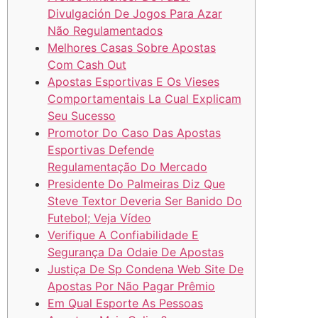
Divulgación De Jogos Para Azar
Não Regulamentados
Melhores Casas Sobre Apostas
Com Cash Out
Apostas Esportivas E Os Vieses
Comportamentais La Cual Explicam
Seu Sucesso
Promotor Do Caso Das Apostas
Esportivas Defende
Regulamentação Do Mercado
Presidente Do Palmeiras Diz Que
Steve Textor Deveria Ser Banido Do
Futebol; Veja Vídeo
Verifique A Confiabilidade E
Segurança Da Odaie De Apostas
Justiça De Sp Condena Web Site De
Apostas Por Não Pagar Prêmio
Em Qual Esporte As Pessoas