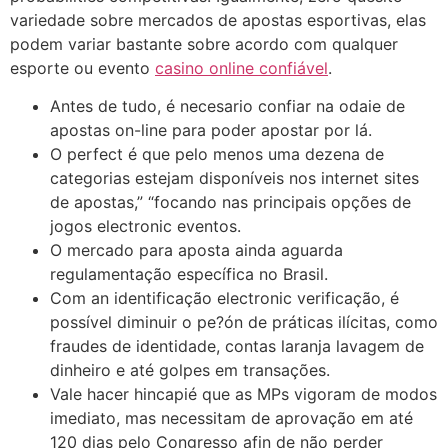
variedade sobre mercados de apostas esportivas, elas
podem variar bastante sobre acordo com qualquer
esporte ou evento
casino online confiável
.
Antes de tudo, é necesario confiar na odaie de
apostas on-line para poder apostar por lá.
O perfect é que pelo menos uma dezena de
categorias estejam disponíveis nos internet sites
de apostas,” “focando nas principais opções de
jogos electronic eventos.
O mercado para aposta ainda aguarda
regulamentação específica no Brasil.
Com an identificação electronic verificação, é
possível diminuir o pe?ón de práticas ilícitas, como
fraudes de identidade, contas laranja lavagem de
dinheiro e até golpes em transações.
Vale hacer hincapié que as MPs vigoram de modos
imediato, mas necessitam de aprovação em até
120 dias pelo Congresso afin de não perder