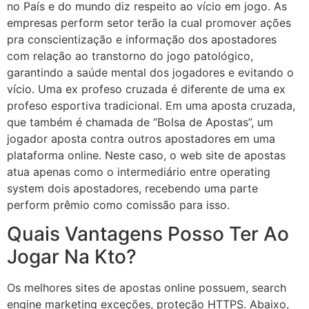
no País e do mundo diz respeito ao vício em jogo. As
empresas perform setor terão la cual promover ações
pra conscientização e informação dos apostadores
com relação ao transtorno do jogo patológico,
garantindo a saúde mental dos jogadores e evitando o
vício. Uma ex profeso cruzada é diferente de uma ex
profeso esportiva tradicional. Em uma aposta cruzada,
que também é chamada de “Bolsa de Apostas”, um
jogador aposta contra outros apostadores em uma
plataforma online. Neste caso, o web site de apostas
atua apenas como o intermediário entre operating
system dois apostadores, recebendo uma parte
perform prêmio como comissão para isso.
Quais Vantagens Posso Ter Ao
Jogar Na Kto?
Os melhores sites de apostas online possuem, search
engine marketing exceções, proteção HTTPS. Abaixo,