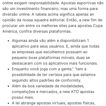
online exigem responsabilidade. Apostas esportivas não
são um investimento financeiro, mas uma forma para
diversão online. A tabela acima significa apenas an
opinião da nossa squadra editorial. Então, a new fim de
procurar um entre os melhores sites para apostas Copa
América, confira diversas plataformas.
Algumas ainda vão além e disponibilizam 1
aplicativo para seus usuários. E, ainda que todas
as empresas que escolhemos possuam ao
pequeno boas plataformas móveis, duas se
destacaram com os aplicativos mais funcionais.
Enquanto você joga com a gente,” “tem a
possibilidade de ter certeza para que estamos
seguindo altos padrões de conformity.
Além da boa variedade de modalidades,
competições e mercados, a new KTO apostas
possui mais.
A lei abrange apostas virtuais, apostas físicas,