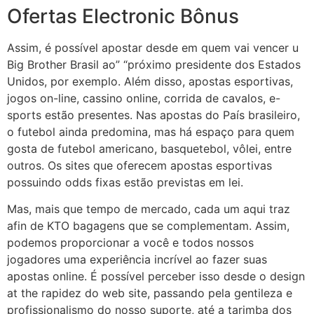
Ofertas Electronic Bônus
Assim, é possível apostar desde em quem vai vencer u
Big Brother Brasil ao” “próximo presidente dos Estados
Unidos, por exemplo. Além disso, apostas esportivas,
jogos on-line, cassino online, corrida de cavalos, e-
sports estão presentes. Nas apostas do País brasileiro,
o futebol ainda predomina, mas há espaço para quem
gosta de futebol americano, basquetebol, vôlei, entre
outros. Os sites que oferecem apostas esportivas
possuindo odds fixas estão previstas em lei.
Mas, mais que tempo de mercado, cada um aqui traz
afin de KTO bagagens que se complementam. Assim,
podemos proporcionar a você e todos nossos
jogadores uma experiência incrível ao fazer suas
apostas online. É possível perceber isso desde o design
at the rapidez do web site, passando pela gentileza e
profissionalismo do nosso suporte, até a tarimba dos