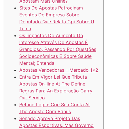
Apostam Mais Online?
Sites De Apostas Patrocinam
Eventos De Empresa Sobre
Deputado Que Relata Cpi Sobre U
Tema
Os Impactos Do Aumento Do
Interesse Através De Apostas É
Grandioso, Passando Por Questões
Socioeconômicas E Sobre Saúde
Mental; Entenda
Apostas Vencedoras – Mercado 1×2
Entra Em Vigor Lei Que Tributa
Apostas On-line At The Define
Regras Para An Exploração Carry
Out Serviço
Betano Login: Crie Sua Conta At
The Aposte Com Bônus
Senado Aprova Projeto Das
Apostas Esportivas, Mas Governo