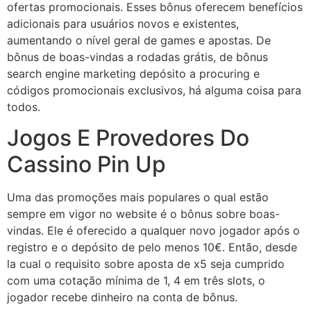
ofertas promocionais. Esses bônus oferecem benefícios
adicionais para usuários novos e existentes,
aumentando o nível geral de games e apostas. De
bônus de boas-vindas a rodadas grátis, de bônus
search engine marketing depósito a procuring e
códigos promocionais exclusivos, há alguma coisa para
todos.
Jogos E Provedores Do
Cassino Pin Up
Uma das promoções mais populares o qual estão
sempre em vigor no website é o bônus sobre boas-
vindas. Ele é oferecido a qualquer novo jogador após o
registro e o depósito de pelo menos 10€. Então, desde
la cual o requisito sobre aposta de x5 seja cumprido
com uma cotação mínima de 1, 4 em três slots, o
jogador recebe dinheiro na conta de bônus.