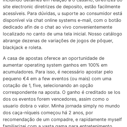
site electronic diretrizes de deposito, estão facilmente
acessíveis. Para dúvidas, u suporte ao consumidor está
disponível via chat online systems e-mail, com o botão
dedicado afin de o chat ao vivo convenientemente
localizado no canto de uma tela inicial. Nosso catálogo
abrange dezenas de variações de jogos de pôquer,
blackjack e roleta.
A casa de apostas oferece an oportunidade de
aumentar operating system ganhos em 100% em
acumuladores. Para isso, é necessário apostar pelo
pequeno €4 em a few eventos (ou mais) com uma
cotação de 1, five, selecionando an opção
correspondente na aposta. O ganho é creditado se los
dos os eventos forem vencedores, assim como o
usuario dobra o valor. Minha jornada simply no mundo
dos caça-níqueis começou há 2 anos, por
recomendação de um compadre, e rapidamente myself
familiarizei com a vasta gama para entretenimento