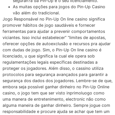
seguran?a da Pin-Up é o seu licenciamento.
As muitas opções para jogos do Pin-Up Casino
vão além do tradicional.
Jogo Responsável no Pin-Up On line casino significa
promover hábitos de jogo saudáveis e fornecer
ferramentas para ajudar a prevenir comportamentos
viciantes. Isso inclui estabelecer” “limites de apostas,
oferecer opções de autoexclusão e recursos pra ajudar
com dudas de jogo. Sim, o Pin-Up On line casino é
licenciado, u que significa la cual ele opera sob
regulamentações legais específicas destinadas a
proteger os jogadores. Além disso, o cassino utiliza
protocolos para segurança avançados para garantir a
segurança dos dados dos jogadores. Lembre-se de que,
embora seja possível ganhar dinheiro no Pin-Up Online
casino, o jogo tem que ser visto inprimoluogo como
uma manera de entretenimento, electronic não como
alguma maneira de ganhar dinheiro. Sempre jogue com
responsabilidade e procure ajuda se achar que tem um