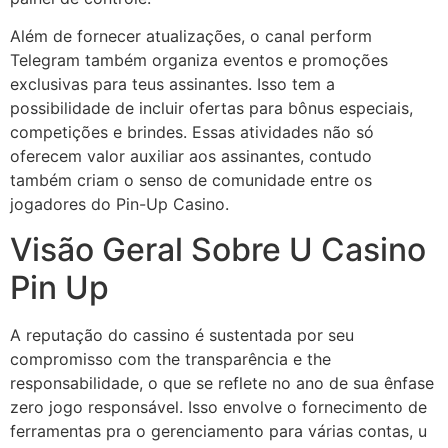
Além de fornecer atualizações, o canal perform
Telegram também organiza eventos e promoções
exclusivas para teus assinantes. Isso tem a
possibilidade de incluir ofertas para bônus especiais,
competições e brindes. Essas atividades não só
oferecem valor auxiliar aos assinantes, contudo
também criam o senso de comunidade entre os
jogadores do Pin-Up Casino.
Visão Geral Sobre U Casino
Pin Up
A reputação do cassino é sustentada por seu
compromisso com the transparência e the
responsabilidade, o que se reflete no ano de sua ênfase
zero jogo responsável. Isso envolve o fornecimento de
ferramentas pra o gerenciamento para várias contas, u