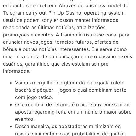
enquanto se entreteem. Através do business model do
Telegram carry out Pin-Up Casino, operating-system
usuários podem sony ericsson manter informados
relacionada as últimas notícias, atualizações,
promoções e eventos. A trampolín usa esse canal para
anunciar novos jogos, torneios futuros, ofertas de
bônus e outras notícias interessantes. Ele serve como
uma linha direta de comunicação entre o cassino e seus
usuários, garantindo que eles estejam sempre
informados.
Vamos mergulhar no globo do blackjack, roleta,
bacará e pôquer – jogos o qual combinam sorte
com jogo tático.
O percentual de retorno é maior sony ericsson an
aposta regarding feita em um número maior sobre
eventos.
Dessa maneira, os apostadores minimizam os
riscos e aumentam suas probabilities de ganhar.