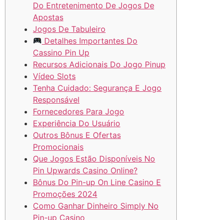
Do Entretenimento De Jogos De
Apostas
Jogos De Tabuleiro
Detalhes Importantes Do
Cassino Pin Up
Recursos Adicionais Do Jogo Pinup
Vídeo Slots
Tenha Cuidado: Segurança E Jogo
Responsável
Fornecedores Para Jogo
Experiência Do Usuário
Outros Bônus E Ofertas
Promocionais
Que Jogos Estão Disponíveis No
Pin Upwards Casino Online?
Bônus Do Pin-up On Line Casino E
Promoções 2024
Como Ganhar Dinheiro Simply No
Pin-up Casino