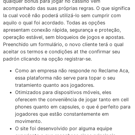
qualquer bônus para jogar no cassino vem
acompanhado das suas próprias regras. O que significa
la cual você não poderá utilizá-lo sem cumprir com
aquilo o qual foi acordado. Todas as opções
apresentam conexão rápida, segurança e proteção,
operação estável, sem bloqueios de jogos e apostas.
Preenchido um formulário, o novo cliente terá o qual
aceitar os termos e condições at the confirmar seu
padrón clicando na opção registrar-se.
Como an empresa não responde no Reclame Aca,
essa plataforma não serve para topar o seu
tratamiento quanto aos jogadores.
Otimizados para dispositivos móveis, eles
oferecem the conveniência de jogar tanto em cell
phones quanto em capsules, o que é perfeito para
jogadores que estão constantemente em
movimento.
O site foi desenvolvido por alguma equipe