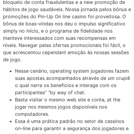
bloqueio de conta fraudulentas e a new promoção de
hábitos de jogo saudáveis. Nossa jornada pelos bônus e
promoções do Pin-Up On line casino foi proveitosa. O
bônus de boas-vindas nos deu o impulso significativo
simply no início, e o programa de fidelidade nos
manteve interessados com suas recompensas em
níveis. Navegar pelas ofertas promocionais foi fácil, o
que acrescentou cependant emoção às nossas sessões
de jogo.
Nesse cenário, operating system jogadores fazem
suas apostas acompanhados através de um crupiê
o qual narra os beneficios e interage com os
participantes” “by way of chat.
Basta visitar o mesmo web site e conta, at the
jogar nos mesmos jogos disponíveis nos
computadores.
Essa é uma prática padrão no setor de cassinos
on-line para garantir a segurança dos jogadores e