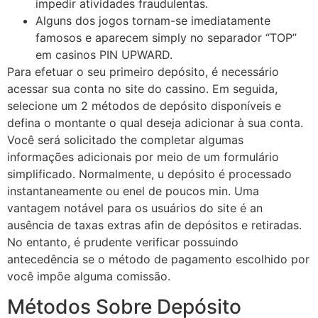
impedir atividades fraudulentas.
Alguns dos jogos tornam-se imediatamente
famosos e aparecem simply no separador “TOP”
em casinos PIN UPWARD.
Para efetuar o seu primeiro depósito, é necessário
acessar sua conta no site do cassino. Em seguida,
selecione um 2 métodos de depósito disponíveis e
defina o montante o qual deseja adicionar à sua conta.
Você será solicitado the completar algumas
informações adicionais por meio de um formulário
simplificado. Normalmente, u depósito é processado
instantaneamente ou enel de poucos min. Uma
vantagem notável para os usuários do site é an
ausência de taxas extras afin de depósitos e retiradas.
No entanto, é prudente verificar possuindo
antecedência se o método de pagamento escolhido por
você impõe alguma comissão.
Métodos Sobre Depósito