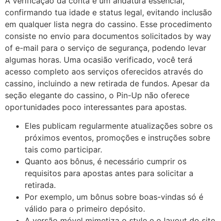
A verificação da conta é um andatura essencial,
confirmando tua idade e status legal, evitando inclusão
em qualquer lista negra do cassino. Esse procedimento
consiste no envio para documentos solicitados by way
of e-mail para o serviço de segurança, podendo levar
algumas horas. Uma ocasião verificado, você terá
acesso completo aos serviços oferecidos através do
cassino, incluindo a new retirada de fundos. Apesar da
seção elegante do cassino, o Pin-Up não oferece
oportunidades poco interessantes para apostas.
Eles publicam regularmente atualizações sobre os
próximos eventos, promoções e instruções sobre
tais como participar.
Quanto aos bônus, é necessário cumprir os
requisitos para apostas antes para solicitar a
retirada.
Por exemplo, um bônus sobre boas-vindas só é
válido para o primeiro depósito.
A versão móvel mimetiza o style e o layout do site