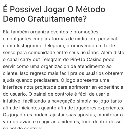
É Possível Jogar O Método
Demo Gratuitamente?
Ela também organiza eventos e promoções
empolgantes em plataformas de mídia interpersonal
como Instagram e Telegram, promovendo um forte
senso para comunidade entre seus usuários. Além disto,
o canal carry out Telegram do Pin-Up Casino pode
servir como uma organizacion de atendimento ao
cliente. Isso regreso mais fácil pra os usuários obterem
ajuda quando precisarem. O jogo apresenta uma
interface nota projetada para aprimorar an experiência
do usuário. O painel de controle é fácil de usar e
intuitivo, facilitando a navegação simply no jogo tanto
afin de iniciantes quanto afin de jogadores experientes.
Os jogadores podem ajustar suas apostas, monitorar o
voo do avião e reagir an acidentes, tudo dentro desse
painel de controle.